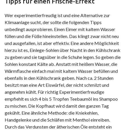
Tipps für einen Frische-Effekt
Wer experimentierfreudig ist und eine Alternative zur
Klimaanlage sucht, der sollte die folgenden Tipps
unbedingt ausprobieren. Einen Eimer mit kaltem Wasser
füllen und die Füße hineinstellen. Das klingt zwar nicht neu
und ausgefallen, ist aber effektiv. Eine andere Möglichkeit
hierzu ist es, Einlege-Sohlen über Nacht in den Kühlschrank
zu geben und sie tagsüber in die Schuhe legen. So geben die
Sohlen konstant Kälte ab. Anstatt mit heißem Wasser, die
Wärmflasche einfach mal mit kaltem Wasser befüllen und
ebenfalls in den Kühlschrank geben. Nach ca. 2 Stunden
besitzt man eine Art Eiswürfel, der nicht schmilzt und
angenehm kühlt. Für richtig Experimentierfreudige
empfiehlt es sich 4 bis 5 Tropfen Teebaumöl ins Shampoo
zu mischen. Die Kopfhaut wird damit den ganzen Tag
gekühlt. Eine ähnliche Methode: die Kniekehlen,
Handgelenke und die Schläfen mit Menthol einreiben.
Durch das Verdunsten der ätherischen Öle entsteht ein