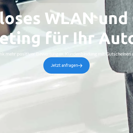
loses WLAN und 
eting für Ihr Aut
k mehr positiver Bewertungen, Kundenbindung mit Gutscheinen
Jetzt anfragen