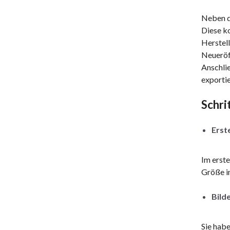
Neben de
Diese k
Herstell
Neueröff
Anschlie
exportie
Schri
Erste
Im erste
Größe in
Bild
Sie habe