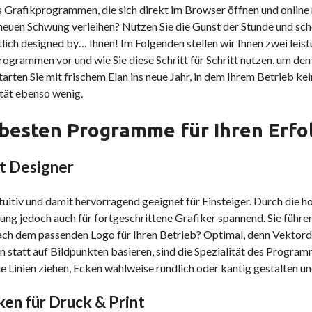
is Grafikprogrammen, die sich direkt im Browser öffnen und onlin
neuen Schwung verleihen? Nutzen Sie die Gunst der Stunde und sche
lich designed by… Ihnen! Im Folgenden stellen wir Ihnen zwei lei
ogrammen vor und wie Sie diese Schritt für Schritt nutzen, um de
starten Sie mit frischem Elan ins neue Jahr, in dem Ihrem Betrieb ke
tät ebenso wenig.
 besten Programme für Ihren Erfo
t Designer
tuitiv und damit hervorragend geeignet für Einsteiger. Durch die 
ng jedoch auch für fortgeschrittene Grafiker spannend. Sie führe
ch dem passenden Logo für Ihren Betrieb? Optimal, denn Vektordes
en statt auf Bildpunkten basieren, sind die Spezialität des Programm
e Linien ziehen, Ecken wahlweise rundlich oder kantig gestalten u
ken für Druck & Print