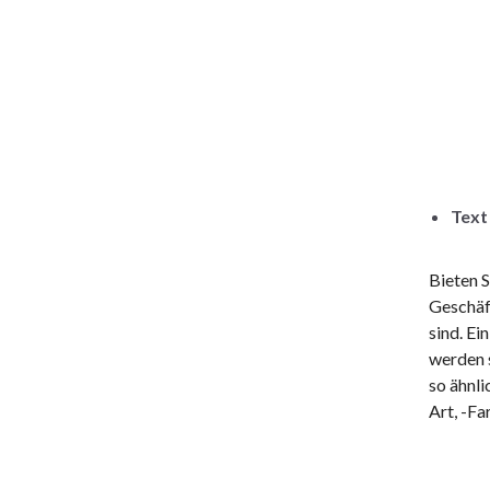
Text
Bieten S
Geschäf
sind. Ei
werden s
so ähnli
Art, -F