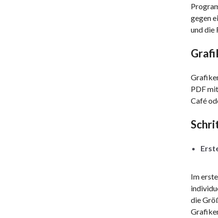
Program
gegen e
und die 
Grafi
Grafiken
PDF mit 
Café ode
Schri
Erste
Im erste
individu
die Größ
Grafike