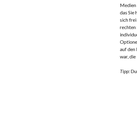
Medien t
das Sie 
sich fre
rechten 
individu
Optionen
auf den
war, die
Tipp:
Dur