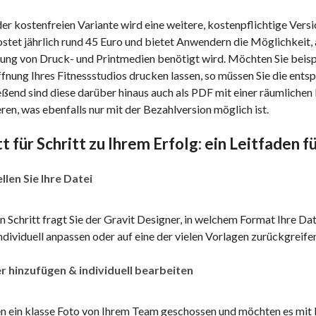
r kostenfreien Variante wird eine weitere, kostenpflichtige Vers
ostet jährlich rund 45 Euro und bietet Anwendern die Möglichkeit
ung von Druck- und Printmedien benötigt wird. Möchten Sie beispie
nung Ihres Fitnessstudios drucken lassen, so müssen Sie die ents
ßend sind diese darüber hinaus auch als PDF mit einer räumlichen 
ren, was ebenfalls nur mit der Bezahlversion möglich ist.
tt für Schritt zu Ihrem Erfolg: ein Leitfaden 
llen Sie Ihre Datei
n Schritt fragt Sie der Gravit Designer, in welchem Format Ihre Dat
dividuell anpassen oder auf eine der vielen Vorlagen zurückgreife
er hinzufügen & individuell bearbeiten
n ein klasse Foto von Ihrem Team geschossen und möchten es mit I