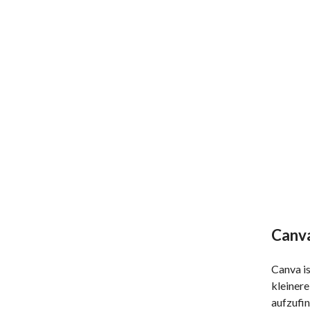
Canv
Canva is
kleinere
aufzufin