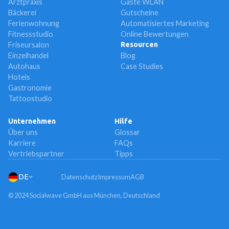
Arztpraxis
Gäste WLAN
Bäckerei
Gutscheine
Ferienwohnung
Automatisiertes Marketing
Fitnessstudio
Online Bewertungen
Friseursalon
Resourcen
Einzelhandel
Blog
Autohaus
Case Studies
Hotels
Gastronomie
Tattoostudio
Unternehmen
Hilfe
Über uns
Glossar
Karriere
FAQs
Vertriebspartner
Tipps
DE
Datenschutz
Impressum
AGB
© 2024 Socialwave GmbH aus München, Deutschland