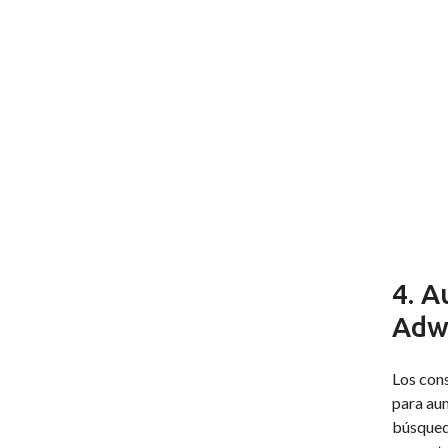
4. A
Adw
Los cons
para aum
búsqueda