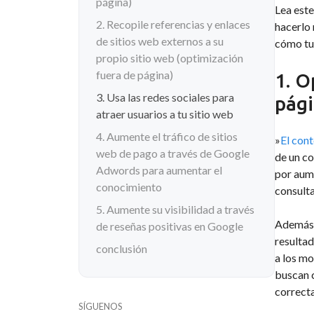
página)
Lea este
2. Recopile referencias y enlaces
hacerlo 
de sitios web externos a su
cómo tu 
propio sitio web (optimización
fuera de página)
1. O
3. Usa las redes sociales para
pági
atraer usuarios a tu sitio web
4. Aumente el tráfico de sitios
»
El cont
web de pago a través de Google
de un co
Adwords para aumentar el
por aume
conocimiento
consult
5. Aumente su visibilidad a través
Además,
de reseñas positivas en Google
resultad
conclusión
a los m
buscan c
correcta
SÍGUENOS