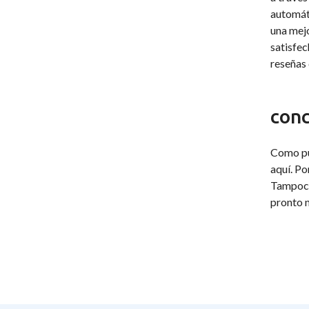
automáti
una mejo
satisfec
reseñas 
conc
Como pue
aquí. Po
Tampoco 
pronto n