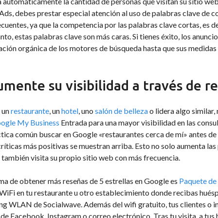
automáticamente la cantidad de personas que visitan su sitio web.
ds, debes prestar especial atención al uso de palabras clave de col
cuentes, ya que la competencia por las palabras clave cortas, es d
anto, estas palabras clave son más caras. Si tienes éxito, los anu
ación orgánica de los motores de búsqueda hasta que sus medidas 
umente su visibilidad a través de r
s un
restaurante
, un
hotel
, uno
salón de belleza
o lidera algo simila
ogle My Business
Entrada para una mayor visibilidad en las consu
tica común buscar en Google «restaurantes cerca de mí» antes de i
críticas más positivas se muestran arriba. Esto no solo aumenta la
 también visita su propio sitio web con más frecuencia.
ma de obtener más reseñas de 5 estrellas en Google es
Paquete de
WiFi en tu restaurante u otro establecimiento donde recibas hués
g WLAN de Socialwave. Además del wifi gratuito, tus clientes o i
 de Facebook, Instagram o correo electrónico. Tras tu visita, a tus