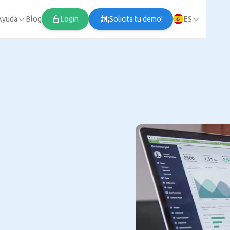
Ayuda
Blog
Login
¡Solicita tu demo!
ES
a