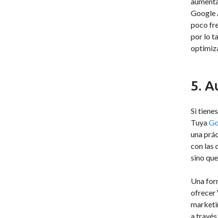
aumenta 
Google A
poco fre
por lo t
optimiz
5. A
Si tiene
Tuya
Go
una prác
con las 
sino que
Una for
ofrecer 
marketin
a través