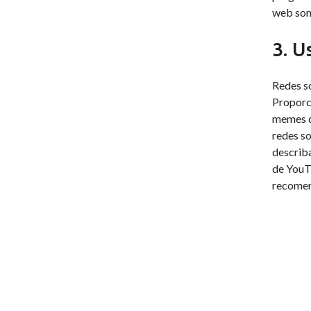
web son 
3. U
Redes s
Proporc
memes di
redes so
describa
de YouT
recomend