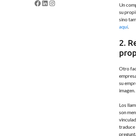
Un compo
su propi
sino ta
aquí
.
2. R
prop
Otro fac
empresas
su empre
imagen.
Los llam
son menc
vinculad
traduce 
pregunta