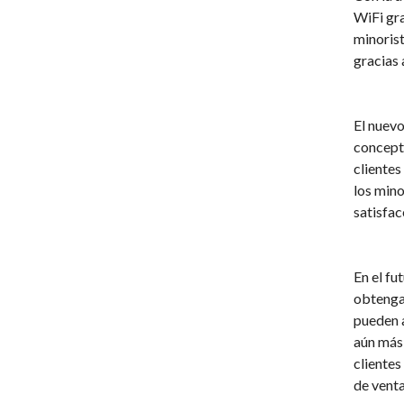
WiFi gra
minorist
gracias 
El nuevo
concepto
clientes
los mino
satisfac
En el fu
obtengan
pueden a
aún más
clientes
de venta