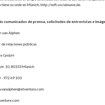
tiene su sede en Múnich. http://wifi.socialwave.de.
s comunicados de prensa, solicitudes de entrevistas e imág
n van Alphen
 de relaciones públicas
ure GmbH
str. 10, 80333 Múnich
 - 972 69 103
an.vanalphen@etventure.com
venture.com