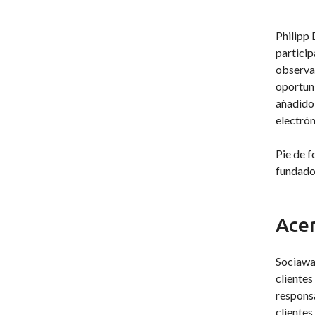
Philipp 
particip
observac
oportuni
añadido,
electrón
Pie de f
fundador
Acer
Sociawav
clientes
responsa
clientes