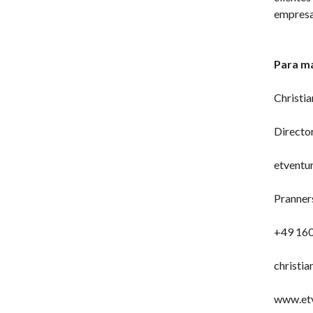
empresa 
Para má
Christia
Director
etvent
Pranner
+49 160
christi
www.et