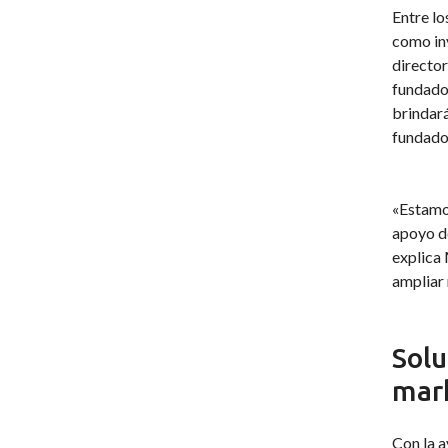
Entre lo
como inv
directo
fundado
brindará
fundador
«Estamo
apoyo de
explica 
ampliar 
Solu
mark
Con la a