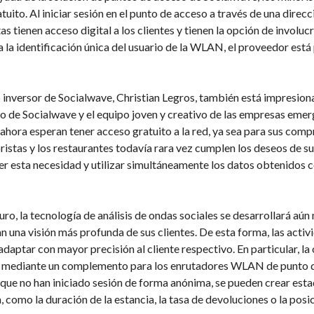
tuito. Al iniciar sesión en el punto de acceso a través de una dire
as tienen acceso digital a los clientes y tienen la opción de invol
a la identificación única del usuario de la WLAN, el proveedor está
 inversor de Socialwave, Christian Legros, también está impresion
 de Socialwave y el equipo joven y creativo de las empresas emer
 ahora esperan tener acceso gratuito a la red, ya sea para sus compr
ristas y los restaurantes todavía rara vez cumplen los deseos de s
er esta necesidad y utilizar simultáneamente los datos obtenidos co
turo, la tecnología de análisis de ondas sociales se desarrollará aú
 una visión más profunda de sus clientes. De esta forma, las acti
daptar con mayor precisión al cliente respectivo. En particular, la 
 mediante un complemento para los enrutadores WLAN de punto de a
 que no han iniciado sesión de forma anónima, se pueden crear estad
, como la duración de la estancia, la tasa de devoluciones o la posici