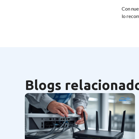
Con nue
lo recom
Blogs relacionad