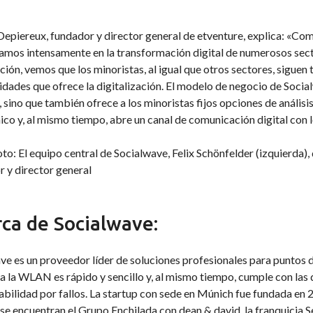
Depiereux, fundador y director general de etventure, explica: «Com
amos intensamente en la transformación digital de numerosos sect
ión, vemos que los minoristas, al igual que otros sectores, siguen
dades que ofrece la digitalización. El modelo de negocio de Socialw
 sino que también ofrece a los minoristas fijos opciones de anális
ico y, al mismo tiempo, abre un canal de comunicación digital con l
oto: El equipo central de Socialwave, Felix Schönfelder (izquierda), 
 y director general
ca de Socialwave:
e es un proveedor líder de soluciones profesionales para puntos de
 a la WLAN es rápido y sencillo y, al mismo tiempo, cumple con las 
bilidad por fallos. La startup con sede en Múnich fue fundada en 
 se encuentran el Grupo Enchilada con dean & david, la franquicia