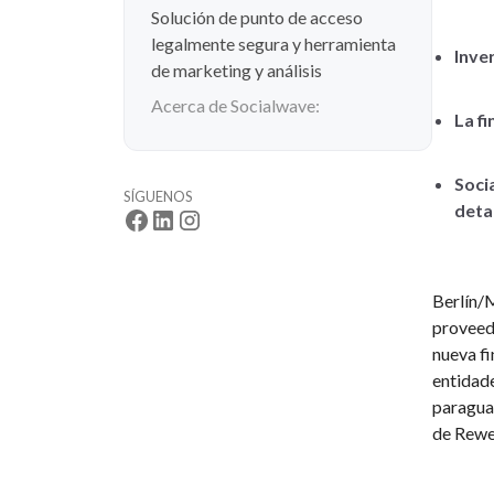
Solución de punto de acceso
legalmente segura y herramienta
Inve
de marketing y análisis
Acerca de Socialwave:
La fi
Soci
SÍGUENOS
deta
Berlín/
proveedo
nueva fi
entidade
paraguas
de Rewe 