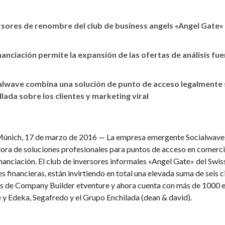
rsores de renombre del club de business angels «Angel Gate»
nanciación permite la expansión de las ofertas de análisis fue
alwave combina una solución de punto de acceso legalmente 
llada sobre los clientes y marketing viral
Múnich, 17 de marzo de 2016 — La empresa emergente Socialwave (
ra de soluciones profesionales para puntos de acceso en comercio
nanciación. El club de inversores informales «Angel Gate» del Swis
s financieras, están invirtiendo en total una elevada suma de seis 
 de Company Builder etventure y ahora cuenta con más de 1000 emp
y Edeka, Segafredo y el Grupo Enchilada (dean & david).