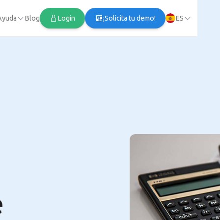
Ayuda
Blog
Login
¡Solicita tu demo!
ES
e